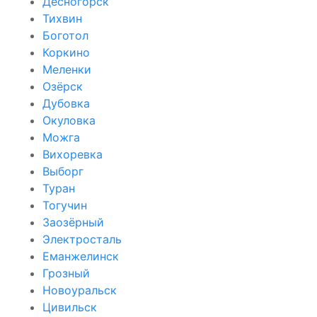
Десногорск
Тихвин
Боготол
Коркино
Меленки
Озёрск
Дубовка
Окуловка
Можга
Вихоревка
Выборг
Туран
Тогучин
Заозёрный
Электросталь
Еманжелинск
Грозный
Новоуральск
Цивильск