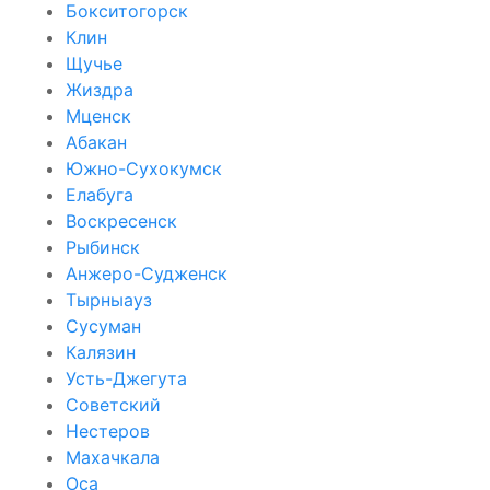
Бокситогорск
Клин
Щучье
Жиздра
Мценск
Абакан
Южно-Сухокумск
Елабуга
Воскресенск
Рыбинск
Анжеро-Судженск
Тырныауз
Сусуман
Калязин
Усть-Джегута
Советский
Нестеров
Махачкала
Оса