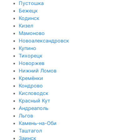
Пустошка
Бежецк
Кодинск
Кизел
Мамоново
Новоалександровск
Купино
Тихорецк
Новоржев
Нижний Ломов
Кремёнки
Кондрово
Кисловодск
Красный Кут
Андреаполь
Льгов
Камень-на-Оби
Таштагол
Заинск