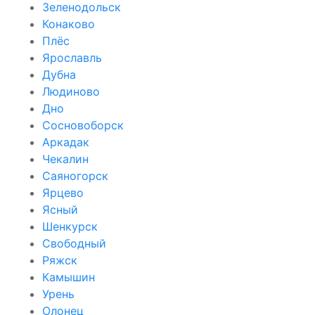
Зеленодольск
Конаково
Плёс
Ярославль
Дубна
Людиново
Дно
Сосновоборск
Аркадак
Чекалин
Саяногорск
Ярцево
Ясный
Шенкурск
Свободный
Ряжск
Камышин
Урень
Олонец