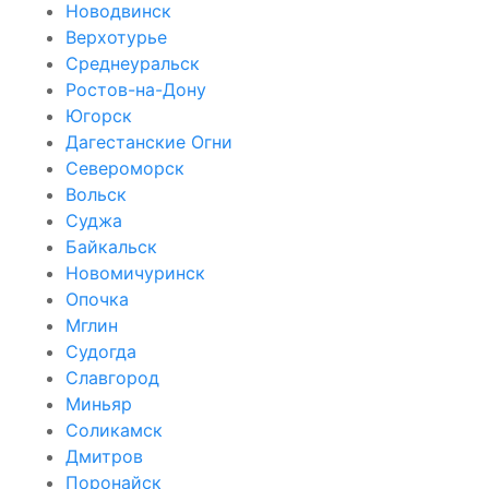
Новодвинск
Верхотурье
Среднеуральск
Ростов-на-Дону
Югорск
Дагестанские Огни
Североморск
Вольск
Суджа
Байкальск
Новомичуринск
Опочка
Мглин
Судогда
Славгород
Миньяр
Соликамск
Дмитров
Поронайск