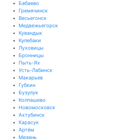
Бабаево
Гремячинск
Весьегонск
Медвежьегорск
Кувандык
Кулебаки
Луховицы
Бронницы
Пыть-Ях
Усть-Лабинск
Макарьев
Губкин
Бузулук
Колпашево
Новомосковск
Ахтубинск
Карасук
Артём
Мезень