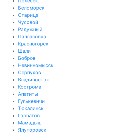
Полесск
Беломорск
Старица
Чусовой
Радужный
Палласовка
Красногорск
Шали
Бобров
Невинномысск
Серпухов
Владивосток
Кострома
Апатиты
Гулькевичи
Тюкалинск
Горбатов
Мамадыш
Ялуторовск