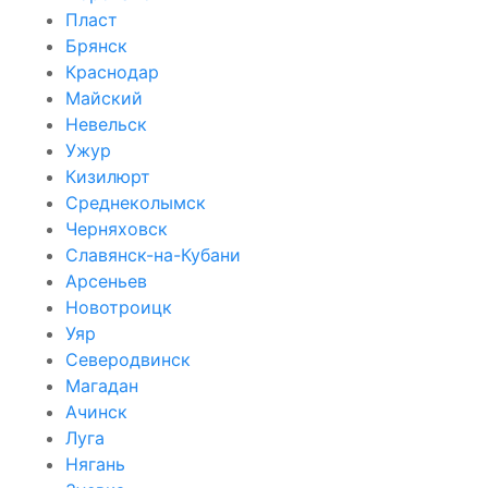
Пласт
Брянск
Краснодар
Майский
Невельск
Ужур
Кизилюрт
Среднеколымск
Черняховск
Славянск-на-Кубани
Арсеньев
Новотроицк
Уяр
Северодвинск
Магадан
Ачинск
Луга
Нягань