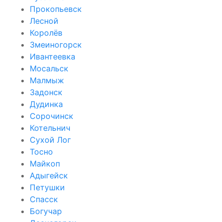
Прокопьевск
Лесной
Королёв
Змеиногорск
Ивантеевка
Мосальск
Малмыж
Задонск
Дудинка
Сорочинск
Котельнич
Сухой Лог
Тосно
Майкоп
Адыгейск
Петушки
Спасск
Богучар