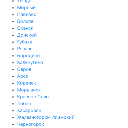
Тында
Мирный
Павлово
Болхов
Оханск
Донской
Губаха
Рязань
Бородино
Кольчугино
Серов
Арск
Киренск
Моршанск
Красное Село
Лобня
Хабаровск
Железногорск-Илимский
Черногорск