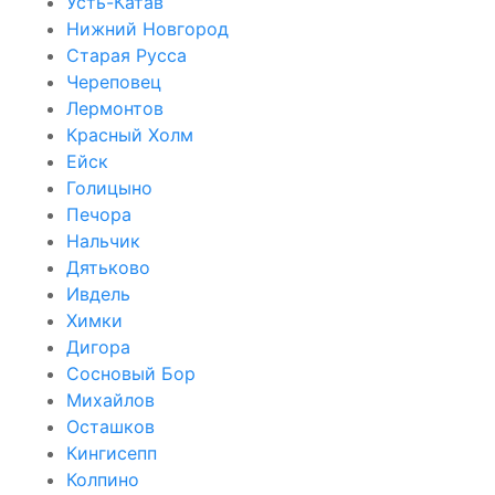
Усть-Катав
Нижний Новгород
Старая Русса
Череповец
Лермонтов
Красный Холм
Ейск
Голицыно
Печора
Нальчик
Дятьково
Ивдель
Химки
Дигора
Сосновый Бор
Михайлов
Осташков
Кингисепп
Колпино