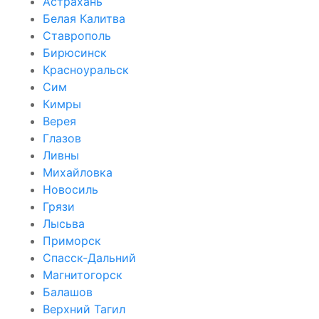
Астрахань
Белая Калитва
Ставрополь
Бирюсинск
Красноуральск
Сим
Кимры
Верея
Глазов
Ливны
Михайловка
Новосиль
Грязи
Лысьва
Приморск
Спасск-Дальний
Магнитогорск
Балашов
Верхний Тагил