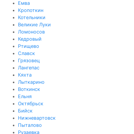
Емва
Кропоткин
Котельники
Великие Луки
Ломоносов
Кедровый
Ртищево
Славск
Грязовец
Лангепас
Кяхта
Лыткарино
Воткинск
Ельня
Октябрьск
Бийск
Нижневартовск
Пыталово
Рузаевка