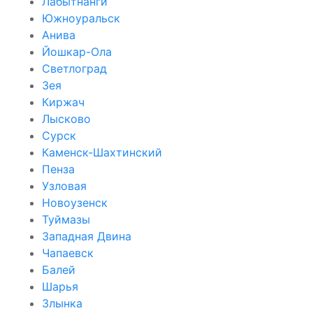
Лабытнанги
Южноуральск
Анива
Йошкар-Ола
Светлоград
Зея
Киржач
Лысково
Сурск
Каменск-Шахтинский
Пенза
Узловая
Новоузенск
Туймазы
Западная Двина
Чапаевск
Балей
Шарья
Злынка