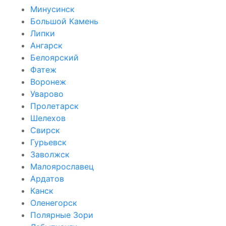
Минусинск
Большой Камень
Липки
Ангарск
Белоярский
Фатеж
Воронеж
Уварово
Пролетарск
Шелехов
Свирск
Гурьевск
Заволжск
Малоярославец
Ардатов
Канск
Оленегорск
Полярные Зори