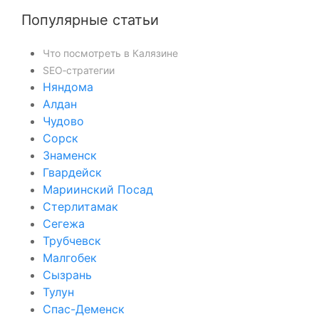
Популярные статьи
Что посмотреть в Калязине
SEO‑стратегии
Няндома
Алдан
Чудово
Сорск
Знаменск
Гвардейск
Мариинский Посад
Стерлитамак
Сегежа
Трубчевск
Малгобек
Сызрань
Тулун
Спас-Деменск