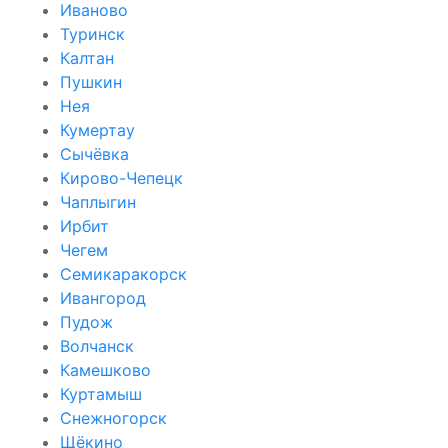
Иваново
Туринск
Калтан
Пушкин
Нея
Кумертау
Сычёвка
Кирово-Чепецк
Чаплыгин
Ирбит
Чегем
Семикаракорск
Ивангород
Пудож
Волчанск
Камешково
Куртамыш
Снежногорск
Щёкино