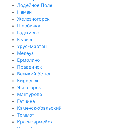
Лодейное Поле
Неман
Железногорск
Щербинка
Гаджиево
Кызыл
Урус-Мартан
Мелеуз
Ермолино
Правдинск
Великий Устюг
Киреевск
Ясногорск
Мантурово
Гатчина
Каменск-Уральский
Томмот
Красноармейск