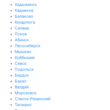
Хадыженск
Кадников
Балаково
Кондопога
Салаир
Псков
Абинск
Лесосибирск
Мышкин
Куйбышев
Севск
Подольск
Бердск
Бакал
Валдай
Морозовск
Спасск-Рязанский
Таганрог