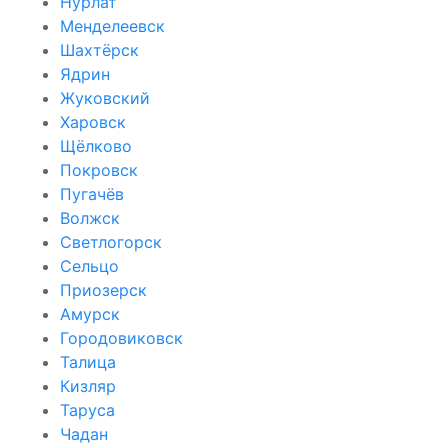
Нурлат
Менделеевск
Шахтёрск
Ядрин
Жуковский
Харовск
Щёлково
Покровск
Пугачёв
Волжск
Светлогорск
Сельцо
Приозерск
Амурск
Городовиковск
Талица
Кизляр
Таруса
Чадан