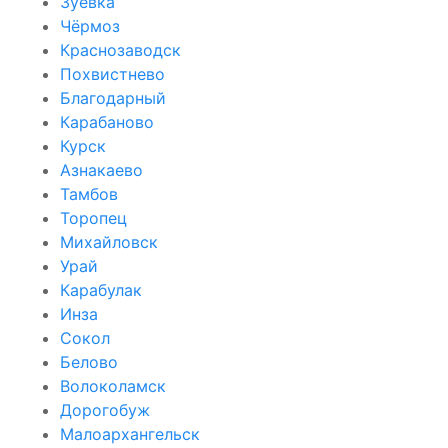
Зуевка
Чёрмоз
Краснозаводск
Похвистнево
Благодарный
Карабаново
Курск
Азнакаево
Тамбов
Торопец
Михайловск
Урай
Карабулак
Инза
Сокол
Белово
Волоколамск
Дорогобуж
Малоархангельск