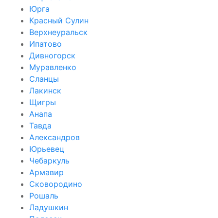
Юрга
Красный Сулин
Верхнеуральск
Ипатово
Дивногорск
Муравленко
Сланцы
Лакинск
Щигры
Анапа
Тавда
Александров
Юрьевец
Чебаркуль
Армавир
Сковородино
Рошаль
Ладушкин