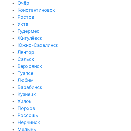
Очёр
Константиновск
Ростов
Ухта
Гудермес
Жигулёвск
Южно-Сахалинск
Лянтор
Сальск
Верхоянск
Туапсе
Любим
Барабинск
Кузнецк
Хилок
Порхов
Россошь
Нерчинск
Медынь