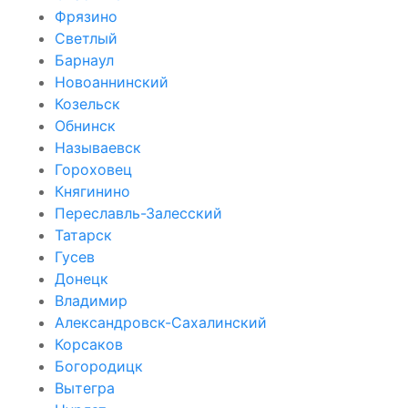
Фрязино
Светлый
Барнаул
Новоаннинский
Козельск
Обнинск
Называевск
Гороховец
Княгинино
Переславль-Залесский
Татарск
Гусев
Донецк
Владимир
Александровск-Сахалинский
Корсаков
Богородицк
Вытегра