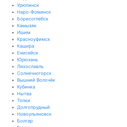
Урюпинск
Наро-Фоминск
Борисоглебск
Камызяк
Ишим
Красноуфимск
Кашира
Енисейск
Юрюзань
Лихославль
Солнечногорск
Вышний Волочёк
Кубинка
Нытва
Топки
Долгопрудный
Новоульяновск
Болгар