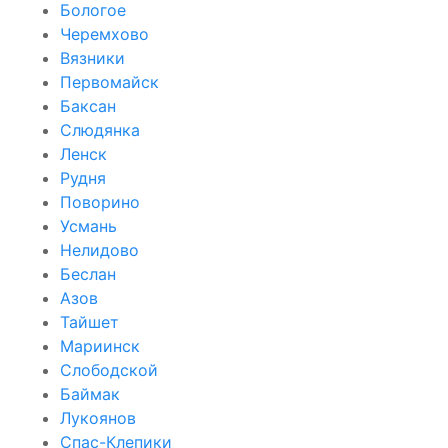
Бологое
Черемхово
Вязники
Первомайск
Баксан
Слюдянка
Ленск
Рудня
Поворино
Усмань
Нелидово
Беслан
Азов
Тайшет
Мариинск
Слободской
Баймак
Лукоянов
Спас-Клепики