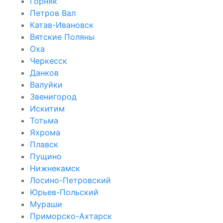
Горняк
Петров Вал
Катав-Ивановск
Вятские Поляны
Оха
Черкесск
Данков
Валуйки
Звенигород
Искитим
Тотьма
Яхрома
Плавск
Пущино
Нижнекамск
Лосино-Петровский
Юрьев-Польский
Мураши
Приморско-Ахтарск