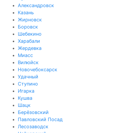
Александровск
Казань
Жирновск
Боровск
Шебекино
Харабали
Жердевка
Миасс
Вилюйск
Новочебоксарск
Удачный
Ступино
Игарка
Кушва
Шацк
Берёзовский
Павловский Посад
Лесозаводск