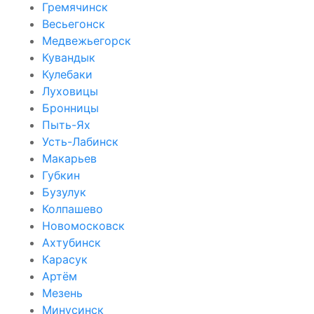
Гремячинск
Весьегонск
Медвежьегорск
Кувандык
Кулебаки
Луховицы
Бронницы
Пыть-Ях
Усть-Лабинск
Макарьев
Губкин
Бузулук
Колпашево
Новомосковск
Ахтубинск
Карасук
Артём
Мезень
Минусинск