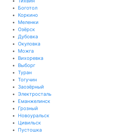
Тихвин
Боготол
Коркино
Меленки
Озёрск
Дубовка
Окуловка
Можга
Вихоревка
Выборг
Туран
Тогучин
Заозёрный
Электросталь
Еманжелинск
Грозный
Новоуральск
Цивильск
Пустошка