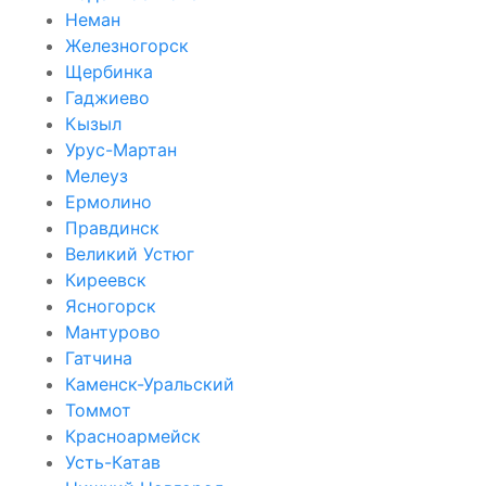
Неман
Железногорск
Щербинка
Гаджиево
Кызыл
Урус-Мартан
Мелеуз
Ермолино
Правдинск
Великий Устюг
Киреевск
Ясногорск
Мантурово
Гатчина
Каменск-Уральский
Томмот
Красноармейск
Усть-Катав