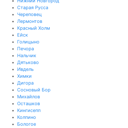
Нижний Новгород
Старая Русса
Череповец
Лермонтов
Красный Холм
Ейск
Голицыно
Печора
Нальчик
Дятьково
Ивдель
Химки
Дигора
Сосновый Бор
Михайлов
Осташков
Кингисепп
Колпино
Бологое