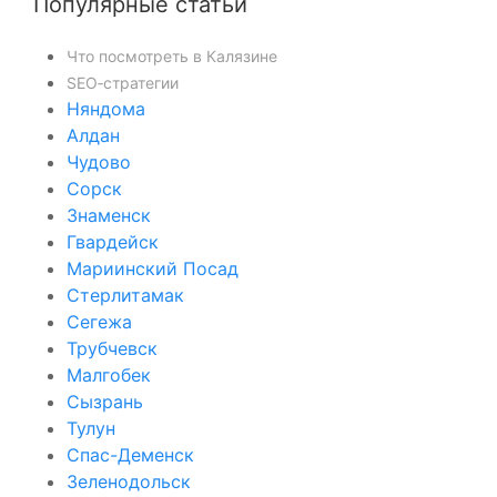
Популярные статьи
Что посмотреть в Калязине
SEO‑стратегии
Няндома
Алдан
Чудово
Сорск
Знаменск
Гвардейск
Мариинский Посад
Стерлитамак
Сегежа
Трубчевск
Малгобек
Сызрань
Тулун
Спас-Деменск
Зеленодольск