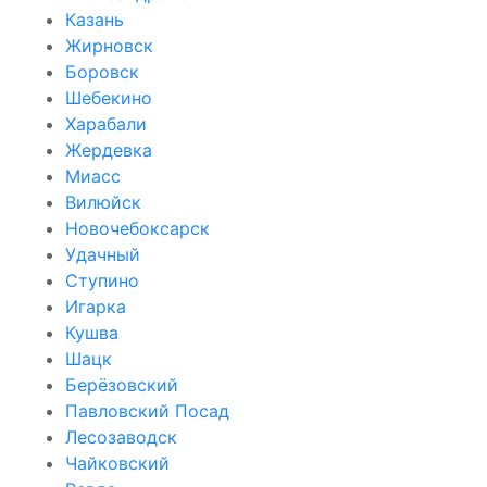
Казань
Жирновск
Боровск
Шебекино
Харабали
Жердевка
Миасс
Вилюйск
Новочебоксарск
Удачный
Ступино
Игарка
Кушва
Шацк
Берёзовский
Павловский Посад
Лесозаводск
Чайковский