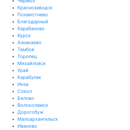
Чёрмоз
Краснозаводск
Похвистнево
Благодарный
Карабаново
Курск
Азнакаево
Тамбов
Торопец
Михайловск
Урай
Карабулак
Инза
Сокол
Белово
Волоколамск
Дорогобуж
Малоархангельск
Иваново