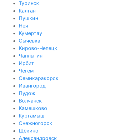
Туринск
Калтан
Пушкин
Нея
Кумертау
Сычёвка
Кирово-Чепецк
Чаплыгин
Ирбит
Чегем
Семикаракорск
Ивангород
Пудож
Волчанск
Камешково
Куртамыш
Снежногорск
Щёкино
Александровск