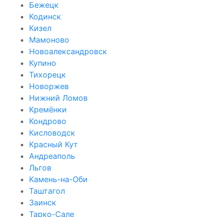
Бежецк
Кодинск
Кизел
Мамоново
Новоалександровск
Купино
Тихорецк
Новоржев
Нижний Ломов
Кремёнки
Кондрово
Кисловодск
Красный Кут
Андреаполь
Льгов
Камень-на-Оби
Таштагол
Заинск
Тарко-Сале