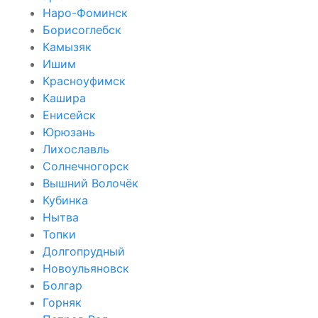
Наро-Фоминск
Борисоглебск
Камызяк
Ишим
Красноуфимск
Кашира
Енисейск
Юрюзань
Лихославль
Солнечногорск
Вышний Волочёк
Кубинка
Нытва
Топки
Долгопрудный
Новоульяновск
Болгар
Горняк