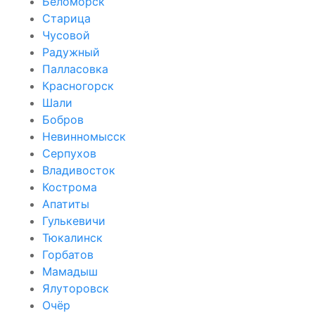
Беломорск
Старица
Чусовой
Радужный
Палласовка
Красногорск
Шали
Бобров
Невинномысск
Серпухов
Владивосток
Кострома
Апатиты
Гулькевичи
Тюкалинск
Горбатов
Мамадыш
Ялуторовск
Очёр