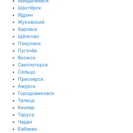
Менделеевск
Шахтёрск
Ядрин
Жуковский
Харовск
Щёлково
Покровск
Пугачёв
Волжск
Светлогорск
Сельцо
Приозерск
Амурск
Городовиковск
Талица
Кизляр
Таруса
Чадан
Бабаево