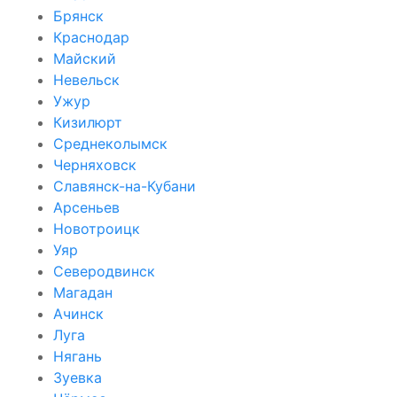
Брянск
Краснодар
Майский
Невельск
Ужур
Кизилюрт
Среднеколымск
Черняховск
Славянск-на-Кубани
Арсеньев
Новотроицк
Уяр
Северодвинск
Магадан
Ачинск
Луга
Нягань
Зуевка