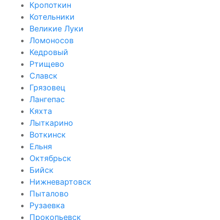
Кропоткин
Котельники
Великие Луки
Ломоносов
Кедровый
Ртищево
Славск
Грязовец
Лангепас
Кяхта
Лыткарино
Воткинск
Ельня
Октябрьск
Бийск
Нижневартовск
Пыталово
Рузаевка
Прокопьевск