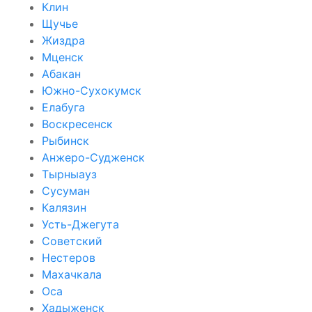
Клин
Щучье
Жиздра
Мценск
Абакан
Южно-Сухокумск
Елабуга
Воскресенск
Рыбинск
Анжеро-Судженск
Тырныауз
Сусуман
Калязин
Усть-Джегута
Советский
Нестеров
Махачкала
Оса
Хадыженск