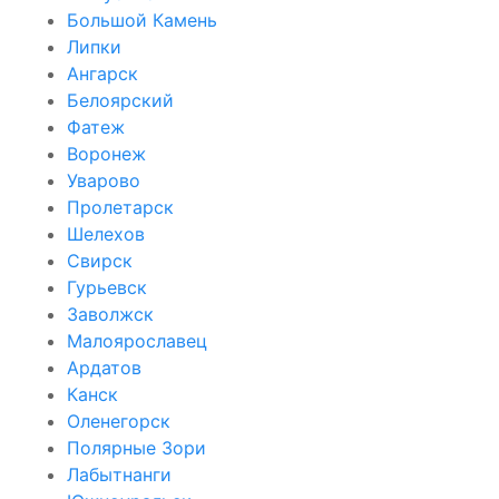
Большой Камень
Липки
Ангарск
Белоярский
Фатеж
Воронеж
Уварово
Пролетарск
Шелехов
Свирск
Гурьевск
Заволжск
Малоярославец
Ардатов
Канск
Оленегорск
Полярные Зори
Лабытнанги