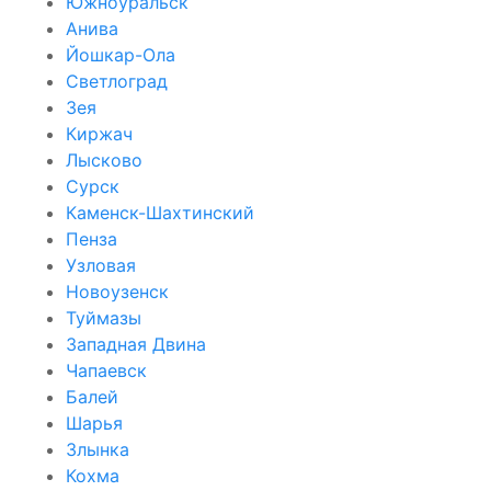
Южноуральск
Анива
Йошкар-Ола
Светлоград
Зея
Киржач
Лысково
Сурск
Каменск-Шахтинский
Пенза
Узловая
Новоузенск
Туймазы
Западная Двина
Чапаевск
Балей
Шарья
Злынка
Кохма