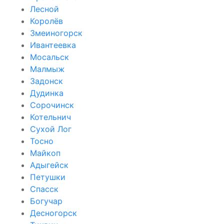
Лесной
Королёв
Змеиногорск
Ивантеевка
Мосальск
Малмыж
Задонск
Дудинка
Сорочинск
Котельнич
Сухой Лог
Тосно
Майкоп
Адыгейск
Петушки
Спасск
Богучар
Десногорск