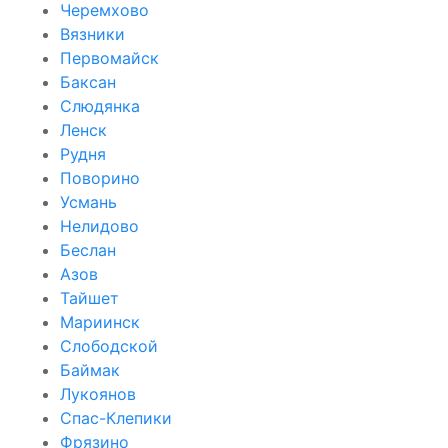
Черемхово
Вязники
Первомайск
Баксан
Слюдянка
Ленск
Рудня
Поворино
Усмань
Нелидово
Беслан
Азов
Тайшет
Мариинск
Слободской
Баймак
Лукоянов
Спас-Клепики
Фрязино