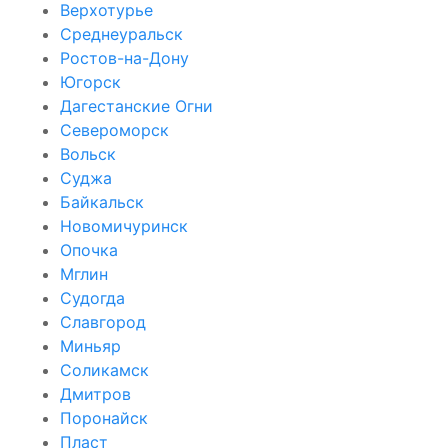
Верхотурье
Среднеуральск
Ростов-на-Дону
Югорск
Дагестанские Огни
Североморск
Вольск
Суджа
Байкальск
Новомичуринск
Опочка
Мглин
Судогда
Славгород
Миньяр
Соликамск
Дмитров
Поронайск
Пласт