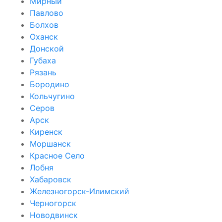
Мирный
Павлово
Болхов
Оханск
Донской
Губаха
Рязань
Бородино
Кольчугино
Серов
Арск
Киренск
Моршанск
Красное Село
Лобня
Хабаровск
Железногорск-Илимский
Черногорск
Новодвинск