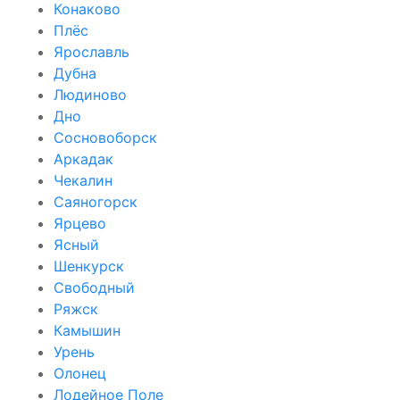
Конаково
Плёс
Ярославль
Дубна
Людиново
Дно
Сосновоборск
Аркадак
Чекалин
Саяногорск
Ярцево
Ясный
Шенкурск
Свободный
Ряжск
Камышин
Урень
Олонец
Лодейное Поле