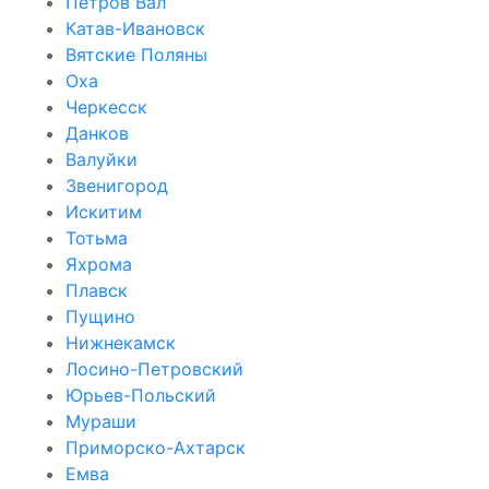
Петров Вал
Катав-Ивановск
Вятские Поляны
Оха
Черкесск
Данков
Валуйки
Звенигород
Искитим
Тотьма
Яхрома
Плавск
Пущино
Нижнекамск
Лосино-Петровский
Юрьев-Польский
Мураши
Приморско-Ахтарск
Емва