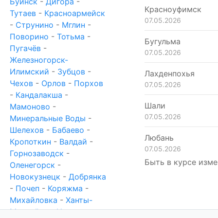
Буинск
-
Дигора
-
Красноуфимск
Тутаев
-
Красноармейск
07.05.2026
-
Струнино
-
Мглин
-
Поворино
-
Тотьма
-
Бугульма
Пугачёв
-
07.05.2026
Железногорск-
Илимский
-
Зубцов
-
Лахденпохья
Чехов
-
Орлов
-
Порхов
07.05.2026
-
Кандалакша
-
Шали
Мамоново
-
07.05.2026
Минеральные Воды
-
Шелехов
-
Бабаево
-
Любань
Кропоткин
-
Валдай
-
07.05.2026
Горнозаводск
-
Быть в курсе изме
Оленегорск
-
Новокузнецк
-
Добрянка
-
Почеп
-
Коряжма
-
Михайловка
-
Ханты-
Мансийск
-
Новотроицк