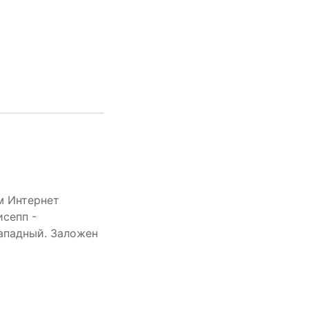
м Интернет
сепп -
ападный. Заложен