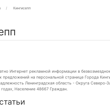
а
Кингисепп
епп
атно Интернет рекламной информации в безвозмездно
х предложений на персональной странице Города Кинги
надлежность Ленинградская область - Округа Северо-З
4 годах, Население 48667 Граждан.
статьи