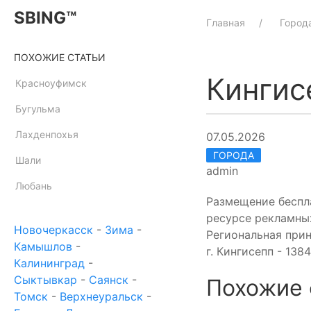
SBING™
Главная
Город
ПОХОЖИЕ СТАТЬИ
Кингис
Красноуфимск
Бугульма
Лахденпохья
07.05.2026
ГОРОДА
Шали
admin
Любань
Размещение беспл
ресурсе рекламны
Новочеркасск
-
Зима
-
Региональная при
Камышлов
-
г. Кингисепп - 138
Калининград
-
Сыктывкар
-
Саянск
-
Похожие 
Томск
-
Верхнеуральск
-