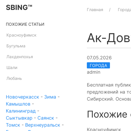
SBING™
Главная
Город
ПОХОЖИЕ СТАТЬИ
Ак-Дов
Красноуфимск
Бугульма
Лахденпохья
07.05.2026
ГОРОДА
Шали
admin
Любань
Бесплатная публи
предложений на то
Новочеркасск
-
Зима
-
Сибирский. Основа
Камышлов
-
Калининград
-
Похожие 
Сыктывкар
-
Саянск
-
Томск
-
Верхнеуральск
-
Красноуфимск