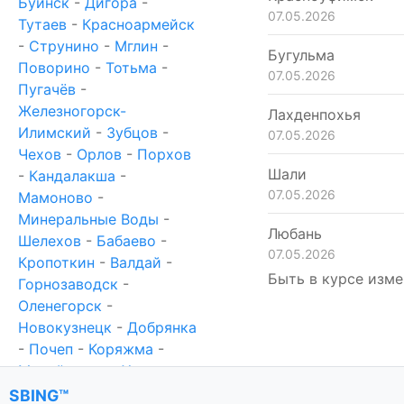
Буинск
-
Дигора
-
07.05.2026
Тутаев
-
Красноармейск
-
Струнино
-
Мглин
-
Бугульма
Поворино
-
Тотьма
-
07.05.2026
Пугачёв
-
Железногорск-
Лахденпохья
Илимский
-
Зубцов
-
07.05.2026
Чехов
-
Орлов
-
Порхов
Шали
-
Кандалакша
-
07.05.2026
Мамоново
-
Минеральные Воды
-
Любань
Шелехов
-
Бабаево
-
07.05.2026
Кропоткин
-
Валдай
-
Быть в курсе изме
Горнозаводск
-
Оленегорск
-
Новокузнецк
-
Добрянка
-
Почеп
-
Коряжма
-
Михайловка
-
Ханты-
Мансийск
-
Новотроицк
SBING™