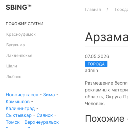
SBING™
Главная
Город
ПОХОЖИЕ СТАТЬИ
Арзам
Красноуфимск
Бугульма
Лахденпохья
07.05.2026
ГОРОДА
Шали
admin
Любань
Размещение беспл
рекламных матери
Новочеркасск
-
Зима
-
область, Округа 
Камышлов
-
Человек.
Калининград
-
Сыктывкар
-
Саянск
-
Похожие 
Томск
-
Верхнеуральск
-