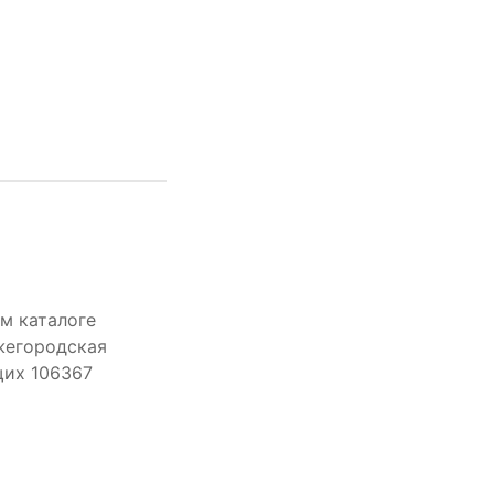
м каталоге
жегородская
щих 106367