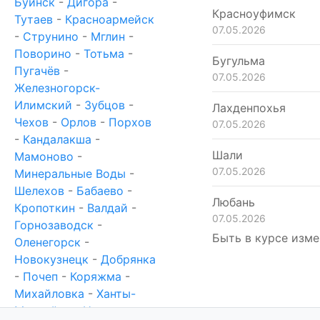
Буинск
-
Дигора
-
Красноуфимск
Тутаев
-
Красноармейск
07.05.2026
-
Струнино
-
Мглин
-
Поворино
-
Тотьма
-
Бугульма
Пугачёв
-
07.05.2026
Железногорск-
Илимский
-
Зубцов
-
Лахденпохья
Чехов
-
Орлов
-
Порхов
07.05.2026
-
Кандалакша
-
Шали
Мамоново
-
07.05.2026
Минеральные Воды
-
Шелехов
-
Бабаево
-
Любань
Кропоткин
-
Валдай
-
07.05.2026
Горнозаводск
-
Быть в курсе изме
Оленегорск
-
Новокузнецк
-
Добрянка
-
Почеп
-
Коряжма
-
Михайловка
-
Ханты-
Мансийск
-
Новотроицк