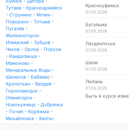
Буинск
-
Дигора
-
Красноуфимск
Тутаев
-
Красноармейск
07.05.2026
-
Струнино
-
Мглин
-
Поворино
-
Тотьма
-
Бугульма
Пугачёв
-
07.05.2026
Железногорск-
Илимский
-
Зубцов
-
Лахденпохья
Чехов
-
Орлов
-
Порхов
07.05.2026
-
Кандалакша
-
Шали
Мамоново
-
07.05.2026
Минеральные Воды
-
Шелехов
-
Бабаево
-
Любань
Кропоткин
-
Валдай
-
07.05.2026
Горнозаводск
-
Быть в курсе изме
Оленегорск
-
Новокузнецк
-
Добрянка
-
Почеп
-
Коряжма
-
Михайловка
-
Ханты-
Мансийск
-
Новотроицк