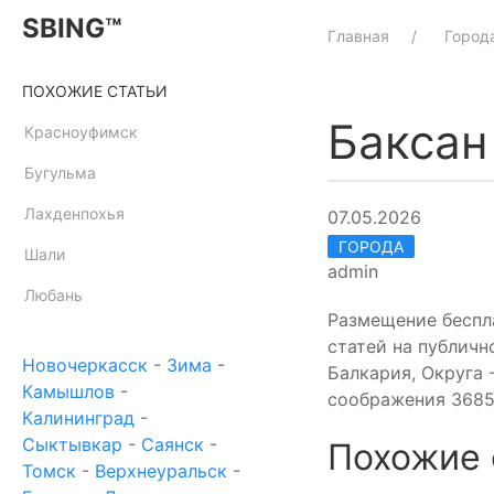
SBING™
Главная
Город
ПОХОЖИЕ СТАТЬИ
Баксан
Красноуфимск
Бугульма
Лахденпохья
07.05.2026
ГОРОДА
Шали
admin
Любань
Размещение беспл
статей на публичн
Новочеркасск
-
Зима
-
Балкария, Округа 
Камышлов
-
соображения 3685
Калининград
-
Сыктывкар
-
Саянск
-
Похожие 
Томск
-
Верхнеуральск
-