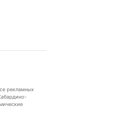
рсе рекламных
Кабардино-
омические