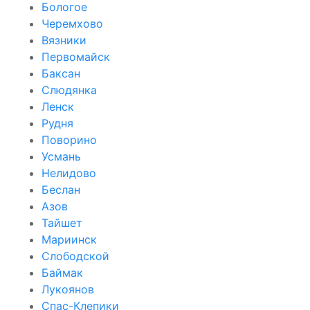
Бологое
Черемхово
Вязники
Первомайск
Баксан
Слюдянка
Ленск
Рудня
Поворино
Усмань
Нелидово
Беслан
Азов
Тайшет
Мариинск
Слободской
Баймак
Лукоянов
Спас-Клепики