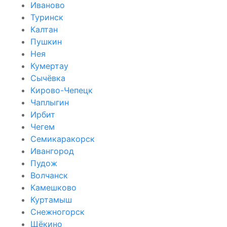
Иваново
Туринск
Калтан
Пушкин
Нея
Кумертау
Сычёвка
Кирово-Чепецк
Чаплыгин
Ирбит
Чегем
Семикаракорск
Ивангород
Пудож
Волчанск
Камешково
Куртамыш
Снежногорск
Щёкино