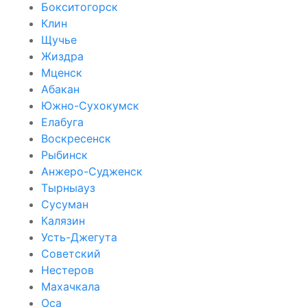
Бокситогорск
Клин
Щучье
Жиздра
Мценск
Абакан
Южно-Сухокумск
Елабуга
Воскресенск
Рыбинск
Анжеро-Судженск
Тырныауз
Сусуман
Калязин
Усть-Джегута
Советский
Нестеров
Махачкала
Оса