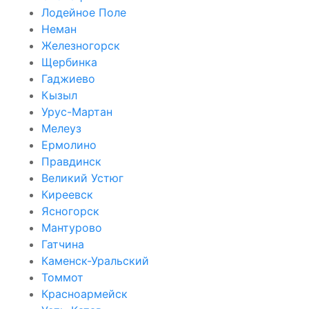
Лодейное Поле
Неман
Железногорск
Щербинка
Гаджиево
Кызыл
Урус-Мартан
Мелеуз
Ермолино
Правдинск
Великий Устюг
Киреевск
Ясногорск
Мантурово
Гатчина
Каменск-Уральский
Томмот
Красноармейск