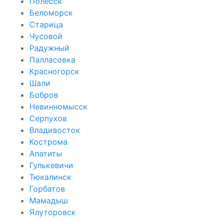
Полесск
Беломорск
Старица
Чусовой
Радужный
Палласовка
Красногорск
Шали
Бобров
Невинномысск
Серпухов
Владивосток
Кострома
Апатиты
Гулькевичи
Тюкалинск
Горбатов
Мамадыш
Ялуторовск