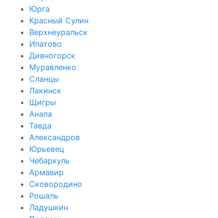
Юрга
Красный Сулин
Верхнеуральск
Ипатово
Дивногорск
Муравленко
Сланцы
Лакинск
Щигры
Анапа
Тавда
Александров
Юрьевец
Чебаркуль
Армавир
Сковородино
Рошаль
Ладушкин