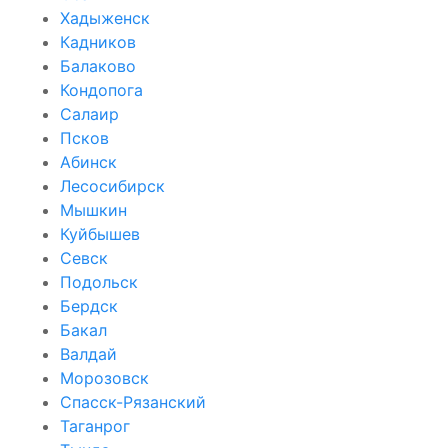
Хадыженск
Кадников
Балаково
Кондопога
Салаир
Псков
Абинск
Лесосибирск
Мышкин
Куйбышев
Севск
Подольск
Бердск
Бакал
Валдай
Морозовск
Спасск-Рязанский
Таганрог