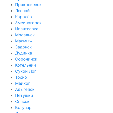
Прокопьевск
Лесной
Королёв
Змеиногорск
Ивантеевка
Мосальск
Малмыж
Задонск
Дудинка
Сорочинск
Котельнич
Сухой Лог
Тосно
Майкоп
Адыгейск
Петушки
Спасск
Богучар