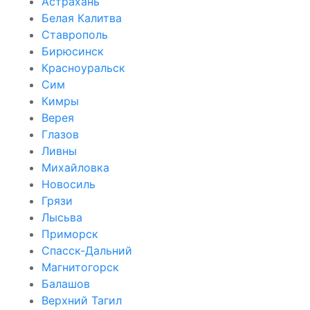
Астрахань
Белая Калитва
Ставрополь
Бирюсинск
Красноуральск
Сим
Кимры
Верея
Глазов
Ливны
Михайловка
Новосиль
Грязи
Лысьва
Приморск
Спасск-Дальний
Магнитогорск
Балашов
Верхний Тагил