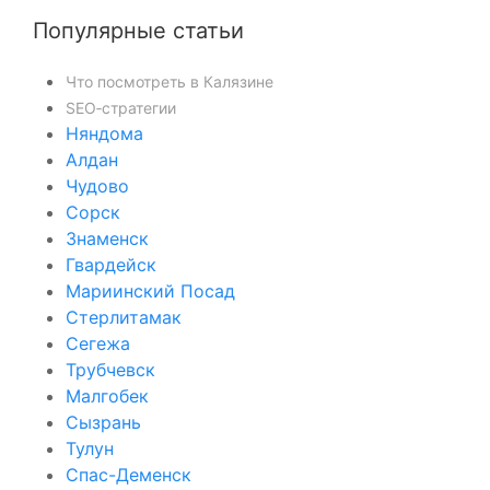
Популярные статьи
Что посмотреть в Калязине
SEO‑стратегии
Няндома
Алдан
Чудово
Сорск
Знаменск
Гвардейск
Мариинский Посад
Стерлитамак
Сегежа
Трубчевск
Малгобек
Сызрань
Тулун
Спас-Деменск