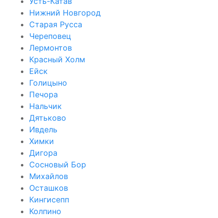
Усть-Катав
Нижний Новгород
Старая Русса
Череповец
Лермонтов
Красный Холм
Ейск
Голицыно
Печора
Нальчик
Дятьково
Ивдель
Химки
Дигора
Сосновый Бор
Михайлов
Осташков
Кингисепп
Колпино