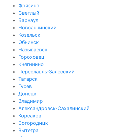
Фрязино
Светлый
Барнаул
Новоаннинский
Козельск
Обнинск
Называевск
Гороховец
Княгинино
Переславль-Залесский
Татарск
Гусев
Донецк
Владимир
Александровск-Сахалинский
Корсаков
Богородицк
Вытегра