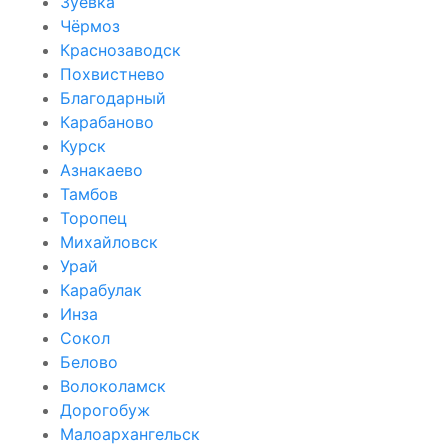
Зуевка
Чёрмоз
Краснозаводск
Похвистнево
Благодарный
Карабаново
Курск
Азнакаево
Тамбов
Торопец
Михайловск
Урай
Карабулак
Инза
Сокол
Белово
Волоколамск
Дорогобуж
Малоархангельск