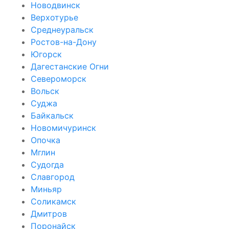
Новодвинск
Верхотурье
Среднеуральск
Ростов-на-Дону
Югорск
Дагестанские Огни
Североморск
Вольск
Суджа
Байкальск
Новомичуринск
Опочка
Мглин
Судогда
Славгород
Миньяр
Соликамск
Дмитров
Поронайск