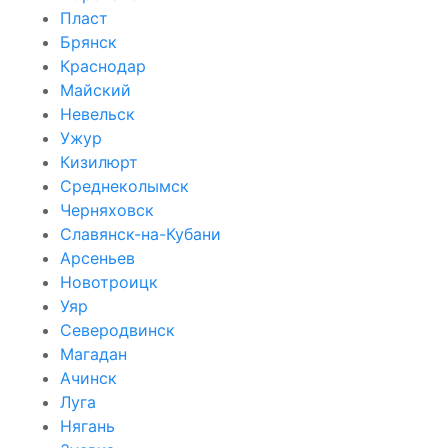
Пласт
Брянск
Краснодар
Майский
Невельск
Ужур
Кизилюрт
Среднеколымск
Черняховск
Славянск-на-Кубани
Арсеньев
Новотроицк
Уяр
Северодвинск
Магадан
Ачинск
Луга
Нягань