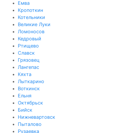
Емва
Кропоткин
Котельники
Великие Луки
Ломоносов
Кедровый
Ртищево
Славск
Грязовец
Лангепас
Кяхта
Лыткарино
Воткинск
Ельня
Октябрьск
Бийск
Нижневартовск
Пыталово
Рузаевка