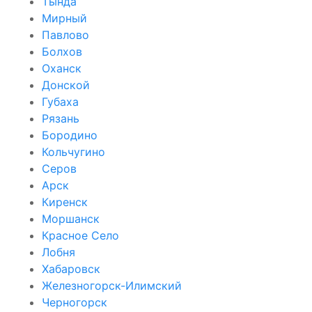
Тында
Мирный
Павлово
Болхов
Оханск
Донской
Губаха
Рязань
Бородино
Кольчугино
Серов
Арск
Киренск
Моршанск
Красное Село
Лобня
Хабаровск
Железногорск-Илимский
Черногорск