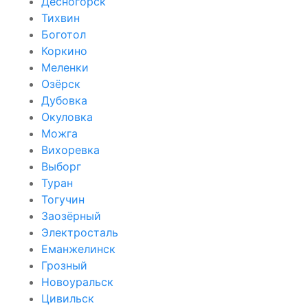
Десногорск
Тихвин
Боготол
Коркино
Меленки
Озёрск
Дубовка
Окуловка
Можга
Вихоревка
Выборг
Туран
Тогучин
Заозёрный
Электросталь
Еманжелинск
Грозный
Новоуральск
Цивильск