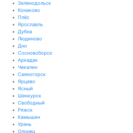
Зеленодольск
Конаково
Плёс
Ярославль
Дубна
Людиново
Дно
Сосновоборск
Аркадак
Чекалин
Саяногорск
Ярцево
Ясный
Шенкурск
Свободный
Ряжск
Камышин
Урень
Олонец