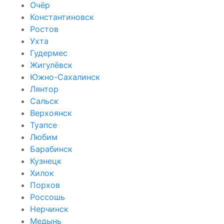
Очёр
Константиновск
Ростов
Ухта
Гудермес
Жигулёвск
Южно-Сахалинск
Лянтор
Сальск
Верхоянск
Туапсе
Любим
Барабинск
Кузнецк
Хилок
Порхов
Россошь
Нерчинск
Медынь