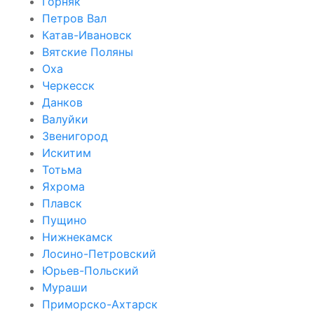
Горняк
Петров Вал
Катав-Ивановск
Вятские Поляны
Оха
Черкесск
Данков
Валуйки
Звенигород
Искитим
Тотьма
Яхрома
Плавск
Пущино
Нижнекамск
Лосино-Петровский
Юрьев-Польский
Мураши
Приморско-Ахтарск