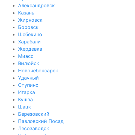
Александровск
Казань
Жирновск
Боровск
Шебекино
Харабали
Жердевка
Миасс
Вилюйск
Новочебоксарск
Удачный
Ступино
Игарка
Кушва
Шацк
Берёзовский
Павловский Посад
Лесозаводск