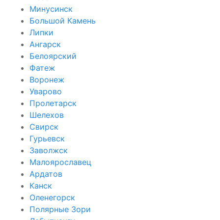
Минусинск
Большой Камень
Липки
Ангарск
Белоярский
Фатеж
Воронеж
Уварово
Пролетарск
Шелехов
Свирск
Гурьевск
Заволжск
Малоярославец
Ардатов
Канск
Оленегорск
Полярные Зори