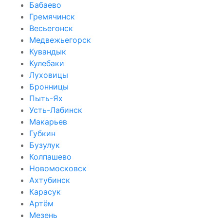
Бабаево
Гремячинск
Весьегонск
Медвежьегорск
Кувандык
Кулебаки
Луховицы
Бронницы
Пыть-Ях
Усть-Лабинск
Макарьев
Губкин
Бузулук
Колпашево
Новомосковск
Ахтубинск
Карасук
Артём
Мезень