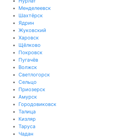
Нурлат
Менделеевск
Шахтёрск
Ядрин
Жуковский
Харовск
Щёлково
Покровск
Пугачёв
Волжск
Светлогорск
Сельцо
Приозерск
Амурск
Городовиковск
Талица
Кизляр
Таруса
Чадан