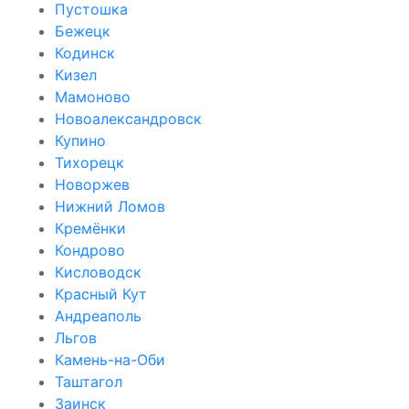
Пустошка
Бежецк
Кодинск
Кизел
Мамоново
Новоалександровск
Купино
Тихорецк
Новоржев
Нижний Ломов
Кремёнки
Кондрово
Кисловодск
Красный Кут
Андреаполь
Льгов
Камень-на-Оби
Таштагол
Заинск