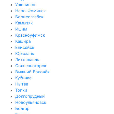
Урюпинск
Наро-Фоминск
Борисоглебск
Камызяк
Ишим
Красноуфимск
Кашира
Енисейск
Юрюзань
Лихославль
Солнечногорск
Вышний Волочёк
Кубинка
Нытва
Топки
Долгопрудный
Новоульяновск
Болгар