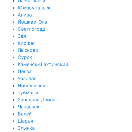
Лабытнанги
Южноуральск
Анива
Йошкар-Ола
Светлоград
Зея
Киржач
Лысково
Сурск
Каменск-Шахтинский
Пенза
Узловая
Новоузенск
Туймазы
Западная Двина
Чапаевск
Балей
Шарья
Злынка