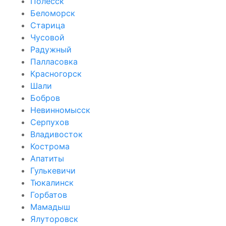
Полесск
Беломорск
Старица
Чусовой
Радужный
Палласовка
Красногорск
Шали
Бобров
Невинномысск
Серпухов
Владивосток
Кострома
Апатиты
Гулькевичи
Тюкалинск
Горбатов
Мамадыш
Ялуторовск