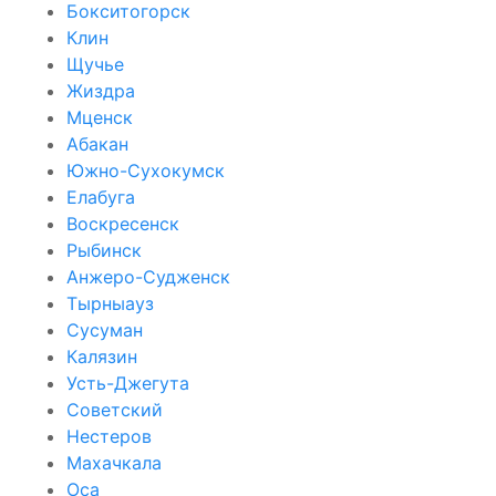
Бокситогорск
Клин
Щучье
Жиздра
Мценск
Абакан
Южно-Сухокумск
Елабуга
Воскресенск
Рыбинск
Анжеро-Судженск
Тырныауз
Сусуман
Калязин
Усть-Джегута
Советский
Нестеров
Махачкала
Оса