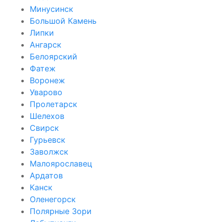
Минусинск
Большой Камень
Липки
Ангарск
Белоярский
Фатеж
Воронеж
Уварово
Пролетарск
Шелехов
Свирск
Гурьевск
Заволжск
Малоярославец
Ардатов
Канск
Оленегорск
Полярные Зори