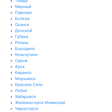
Тында
Мирный
Павлово
Болхов
Оханск
Донской
Губаха
Рязань
Бородино
Кольчугино
Серов
Арск
Киренск
Моршанск
Красное Село
Лобня
Хабаровск
Железногорск-Илимский
Черногорск