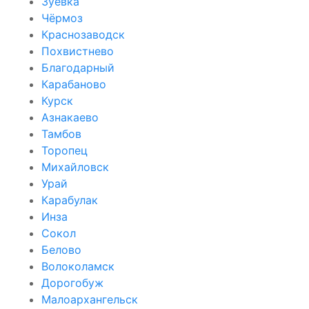
Зуевка
Чёрмоз
Краснозаводск
Похвистнево
Благодарный
Карабаново
Курск
Азнакаево
Тамбов
Торопец
Михайловск
Урай
Карабулак
Инза
Сокол
Белово
Волоколамск
Дорогобуж
Малоархангельск