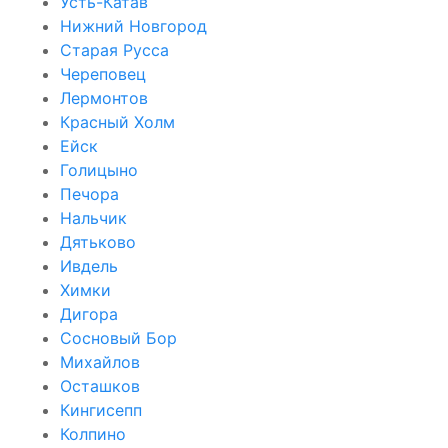
Усть-Катав
Нижний Новгород
Старая Русса
Череповец
Лермонтов
Красный Холм
Ейск
Голицыно
Печора
Нальчик
Дятьково
Ивдель
Химки
Дигора
Сосновый Бор
Михайлов
Осташков
Кингисепп
Колпино