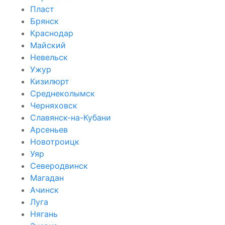
Пласт
Брянск
Краснодар
Майский
Невельск
Ужур
Кизилюрт
Среднеколымск
Черняховск
Славянск-на-Кубани
Арсеньев
Новотроицк
Уяр
Северодвинск
Магадан
Ачинск
Луга
Нягань