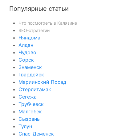
Популярные статьи
Что посмотреть в Калязине
SEO‑стратегии
Няндома
Алдан
Чудово
Сорск
Знаменск
Гвардейск
Мариинский Посад
Стерлитамак
Сегежа
Трубчевск
Малгобек
Сызрань
Тулун
Спас-Деменск