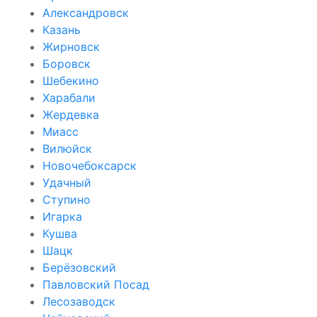
Александровск
Казань
Жирновск
Боровск
Шебекино
Харабали
Жердевка
Миасс
Вилюйск
Новочебоксарск
Удачный
Ступино
Игарка
Кушва
Шацк
Берёзовский
Павловский Посад
Лесозаводск