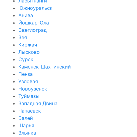
Лабытнанги
Южноуральск
Анива
Йошкар-Ола
Светлоград
Зея
Киржач
Лысково
Сурск
Каменск-Шахтинский
Пенза
Узловая
Новоузенск
Туймазы
Западная Двина
Чапаевск
Балей
Шарья
Злынка