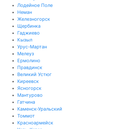
Лодейное Поле
Неман
Железногорск
Щербинка
Гаджиево
Кызыл
Урус-Мартан
Мелеуз
Ермолино
Правдинск
Великий Устюг
Киреевск
Ясногорск
Мантурово
Гатчина
Каменск-Уральский
Томмот
Красноармейск