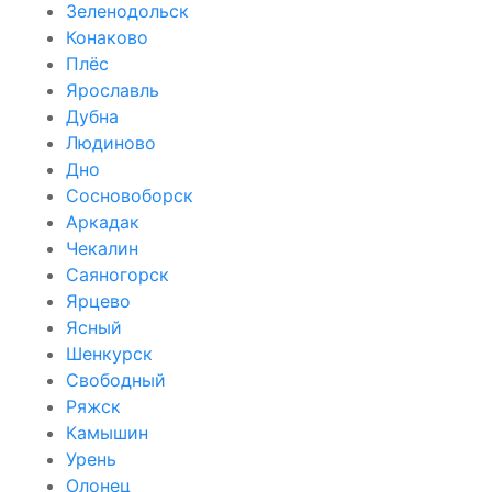
Зеленодольск
Конаково
Плёс
Ярославль
Дубна
Людиново
Дно
Сосновоборск
Аркадак
Чекалин
Саяногорск
Ярцево
Ясный
Шенкурск
Свободный
Ряжск
Камышин
Урень
Олонец