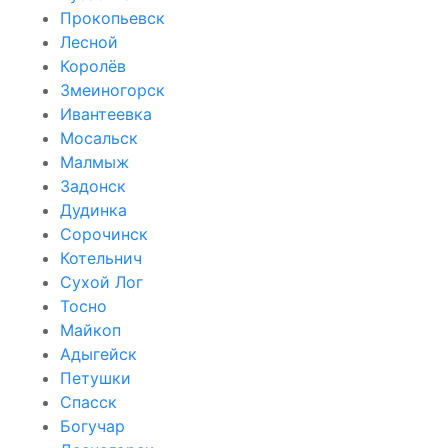
Прокопьевск
Лесной
Королёв
Змеиногорск
Ивантеевка
Мосальск
Малмыж
Задонск
Дудинка
Сорочинск
Котельнич
Сухой Лог
Тосно
Майкоп
Адыгейск
Петушки
Спасск
Богучар