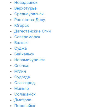
Новодвинск
Верхотурье
Среднеуральск
Ростов-на-Дону
Югорск
Дагестанские Огни
Североморск
Вольск
Суджа
Байкальск
Новомичуринск
Опочка
Мглин
Судогда
Славгород
Миньяр
Соликамск
Дмитров
Поронайск