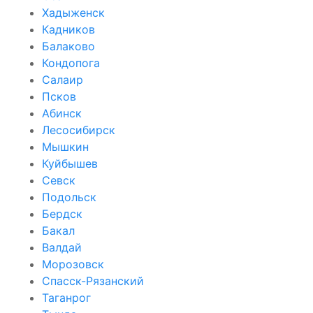
Хадыженск
Кадников
Балаково
Кондопога
Салаир
Псков
Абинск
Лесосибирск
Мышкин
Куйбышев
Севск
Подольск
Бердск
Бакал
Валдай
Морозовск
Спасск-Рязанский
Таганрог