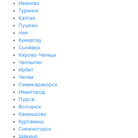
Иваново
Туринск
Калтан
Пушкин
Нея
Кумертау
Сычёвка
Кирово-Чепецк
Чаплыгин
Ирбит
Чегем
Семикаракорск
Ивангород
Пудож
Волчанск
Камешково
Куртамыш
Снежногорск
Щёкино