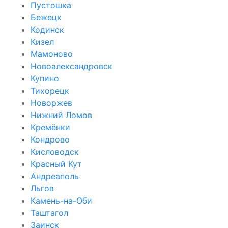
Пустошка
Бежецк
Кодинск
Кизел
Мамоново
Новоалександровск
Купино
Тихорецк
Новоржев
Нижний Ломов
Кремёнки
Кондрово
Кисловодск
Красный Кут
Андреаполь
Льгов
Камень-на-Оби
Таштагол
Заинск