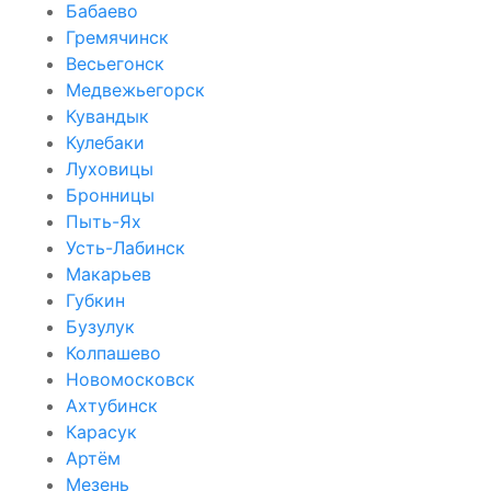
Бабаево
Гремячинск
Весьегонск
Медвежьегорск
Кувандык
Кулебаки
Луховицы
Бронницы
Пыть-Ях
Усть-Лабинск
Макарьев
Губкин
Бузулук
Колпашево
Новомосковск
Ахтубинск
Карасук
Артём
Мезень