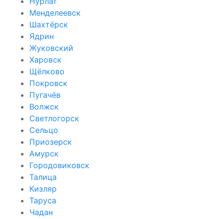
Нурлат
Менделеевск
Шахтёрск
Ядрин
Жуковский
Харовск
Щёлково
Покровск
Пугачёв
Волжск
Светлогорск
Сельцо
Приозерск
Амурск
Городовиковск
Талица
Кизляр
Таруса
Чадан