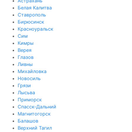
Астрахань
Белая Калитва
Ставрополь
Бирюсинск
Красноуральск
Сим
Кимры
Верея
Глазов
Ливны
Михайловка
Новосиль
Грязи
Лысьва
Приморск
Спасск-Дальний
Магнитогорск
Балашов
Верхний Тагил