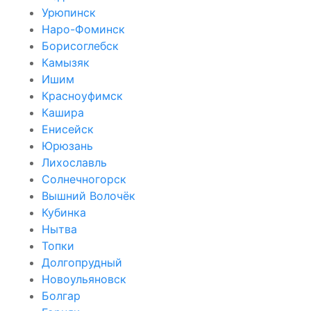
Урюпинск
Наро-Фоминск
Борисоглебск
Камызяк
Ишим
Красноуфимск
Кашира
Енисейск
Юрюзань
Лихославль
Солнечногорск
Вышний Волочёк
Кубинка
Нытва
Топки
Долгопрудный
Новоульяновск
Болгар