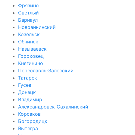
Фрязино
Светлый
Барнаул
Новоаннинский
Козельск
Обнинск
Называевск
Гороховец
Княгинино
Переславль-Залесский
Татарск
Гусев
Донецк
Владимир
Александровск-Сахалинский
Корсаков
Богородицк
Вытегра