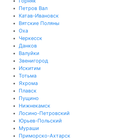
Горняк
Петров Вал
Катав-Ивановск
Вятские Поляны
Оха
Черкесск
Данков
Валуйки
Звенигород
Искитим
Тотьма
Яхрома
Плавск
Пущино
Нижнекамск
Лосино-Петровский
Юрьев-Польский
Мураши
Приморско-Ахтарск