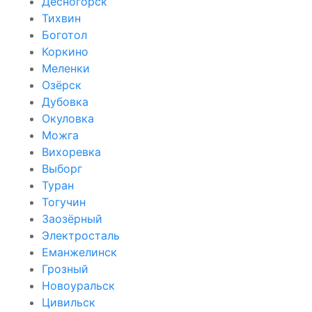
Десногорск
Тихвин
Боготол
Коркино
Меленки
Озёрск
Дубовка
Окуловка
Можга
Вихоревка
Выборг
Туран
Тогучин
Заозёрный
Электросталь
Еманжелинск
Грозный
Новоуральск
Цивильск