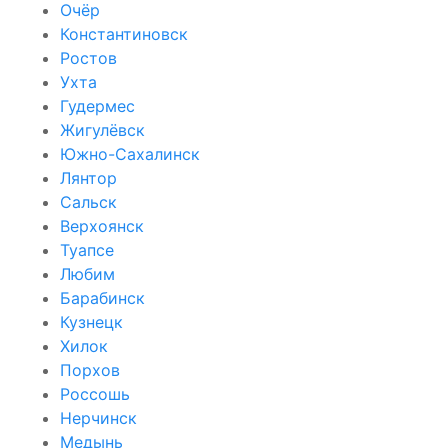
Очёр
Константиновск
Ростов
Ухта
Гудермес
Жигулёвск
Южно-Сахалинск
Лянтор
Сальск
Верхоянск
Туапсе
Любим
Барабинск
Кузнецк
Хилок
Порхов
Россошь
Нерчинск
Медынь