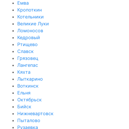
Емва
Кропоткин
Котельники
Великие Луки
Ломоносов
Кедровый
Ртищево
Славск
Грязовец
Лангепас
Кяхта
Лыткарино
Воткинск
Ельня
Октябрьск
Бийск
Нижневартовск
Пыталово
Рузаевка