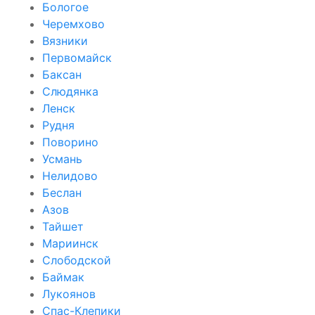
Бологое
Черемхово
Вязники
Первомайск
Баксан
Слюдянка
Ленск
Рудня
Поворино
Усмань
Нелидово
Беслан
Азов
Тайшет
Мариинск
Слободской
Баймак
Лукоянов
Спас-Клепики