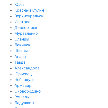
Юрга
Красный Сулин
Верхнеуральск
Ипатово
Дивногорск
Муравленко
Сланцы
Лакинск
Щигры
Анапа
Тавда
Александров
Юрьевец
Чебаркуль
Армавир
Сковородино
Рошаль
Ладушкин